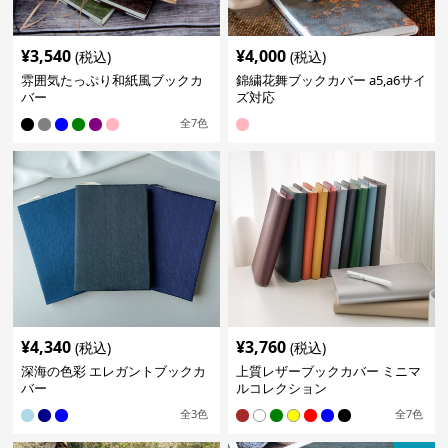
¥
3,540
¥
4,000
(税込)
(税込)
雰囲気たっぷり和紙風ブックカ
錦繍花舞ブックカバー a5,a6サイ
バー
ズ対応
全
7
色
¥
4,340
¥
3,760
(税込)
(税込)
深海の色彩 エレガントブックカ
上質レザーブックカバー ミニマ
バー
ルコレクション
全
3
色
全
7
色