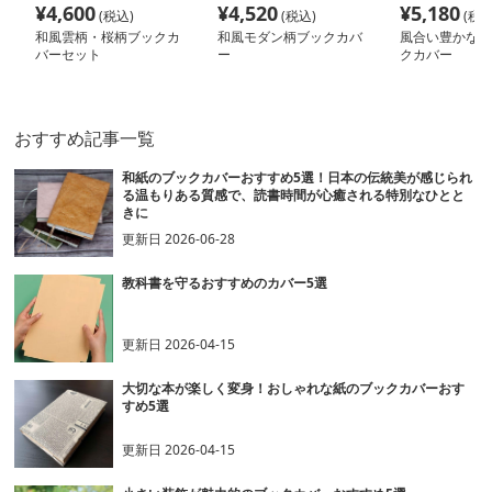
¥
4,600
¥
4,520
¥
5,180
(税込)
(税込)
(税込
和風雲柄・桜柄ブックカ
和風モダン柄ブックカバ
風合い豊かな和
バーセット
ー
クカバー
おすすめ記事一覧
和紙のブックカバーおすすめ5選！日本の伝統美が感じられ
る温もりある質感で、読書時間が心癒される特別なひとと
きに
更新日
2026-06-28
教科書を守るおすすめのカバー5選
更新日
2026-04-15
大切な本が楽しく変身！おしゃれな紙のブックカバーおす
すめ5選
更新日
2026-04-15