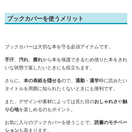
ブックカバーを使うメリット
ブックカバーは大切な本を守る必須アイテムです。
手汗
、
汚れ
、
擦れ
から本を保護できるため借りた本をきれ
いな状態で返したいときにも役立ちます。
さらに、
本の表紙を隠せる
ので、
通勤
・
通学
時に読みたい
タイトルを周囲に知られたくないときにも便利です。
また、デザインや素材によっては見た目の
おしゃれさ
や
触
り心地
を楽しめるのもポイント。
お気に入りのブックカバーを使うことで、
読書のモチベー
ション
も高まります。