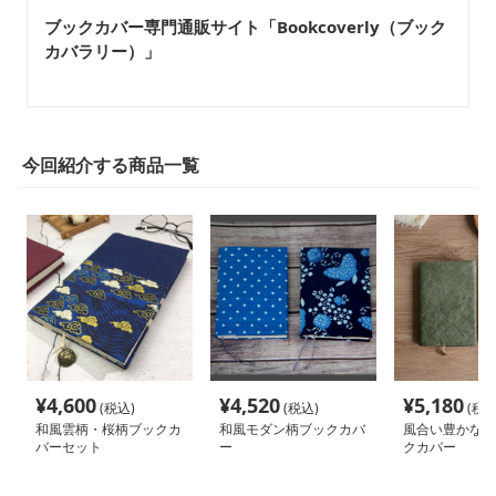
ブックカバー専門通販サイト「Bookcoverly（ブック
カバラリー）」
今回紹介する商品一覧
¥
4,600
¥
4,520
¥
5,180
(税込)
(税込)
(税込
和風雲柄・桜柄ブックカ
和風モダン柄ブックカバ
風合い豊かな和
バーセット
ー
クカバー