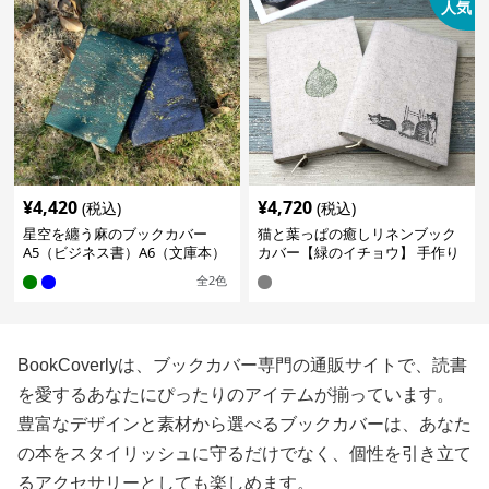
人気
¥
4,420
¥
4,720
(税込)
(税込)
星空を纏う麻のブックカバー
猫と葉っぱの癒しリネンブック
A5（ビジネス書）A6（文庫本）
カバー【緑のイチョウ】 手作り
全
2
色
BookCoverlyは、ブックカバー専門の通販サイトで、読書
を愛するあなたにぴったりのアイテムが揃っています。
豊富なデザインと素材から選べるブックカバーは、あなた
の本をスタイリッシュに守るだけでなく、個性を引き立て
るアクセサリーとしても楽しめます。