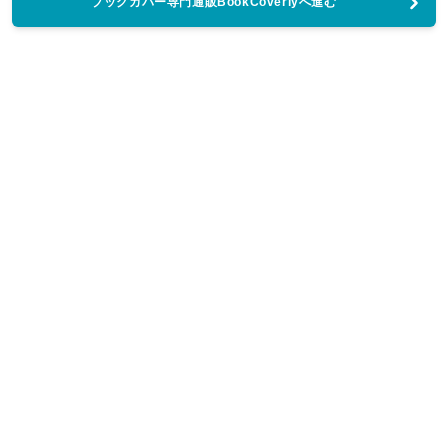
ブックカバー専門通販BookCoverlyへ進む