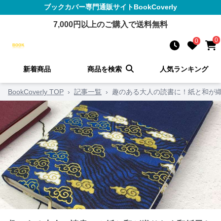
ブックカバー
専門通販サイト
BookCoverly
7,000
円以上のご購入で送料無料
0
0
新着商品
商品を検索
人気ランキング
BookCoverly TOP
›
記事一覧
›
趣のある大人の読書に！紙と和が