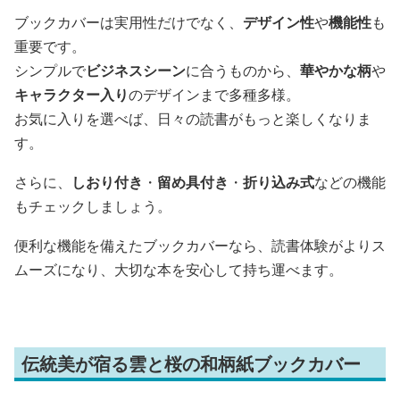
ブックカバーは実用性だけでなく、
デザイン性
や
機能性
も
重要です。
シンプルで
ビジネスシーン
に合うものから、
華やかな柄
や
キャラクター入り
のデザインまで多種多様。
お気に入りを選べば、日々の読書がもっと楽しくなりま
す。
さらに、
しおり付き
・
留め具付き
・
折り込み式
などの機能
もチェックしましょう。
便利な機能を備えたブックカバーなら、読書体験がよりス
ムーズになり、大切な本を安心して持ち運べます。
伝統美が宿る雲と桜の和柄紙ブックカバー