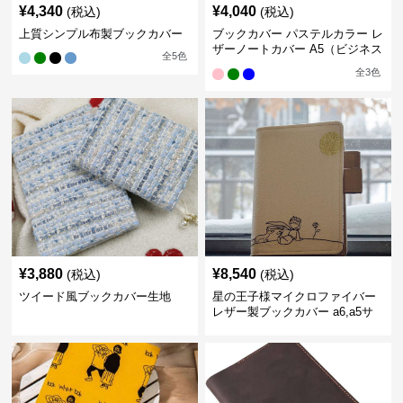
¥
4,340
¥
4,040
(税込)
(税込)
上質シンプル布製ブックカバー
ブックカバー パステルカラー レ
ザーノートカバー A5（ビジネス
全
5
色
書）A6（文庫本）対応
全
3
色
¥
3,880
¥
8,540
(税込)
(税込)
ツイード風ブックカバー生地
星の王子様マイクロファイバー
レザー製ブックカバー a6,a5サ
イズ対応