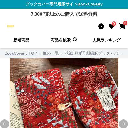
ブックカバー
専門通販サイト
BookCoverly
7,000
円以上のご購入で送料無料
0
0
新着商品
商品を検索
人気ランキング
BookCoverly TOP
›
麻の一覧
›
花織り物語 刺繍麻ブックカバー
Previous slide
Ne