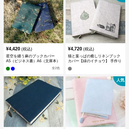
¥
4,420
¥
4,720
(税込)
(税込)
星空を纏う麻のブックカバー
猫と葉っぱの癒しリネンブック
A5（ビジネス書）A6（文庫本）
カバー【緑のイチョウ】 手作り
全
2
色
人気