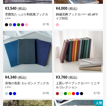
¥
3,540
¥
4,000
(税込)
(税込)
雰囲気たっぷり和紙風ブックカ
錦繍花舞ブックカバー a5,a6サ
バー
イズ対応
全
7
色
¥
4,340
¥
3,760
(税込)
(税込)
深海の色彩 エレガントブックカ
上質レザーブックカバー ミニマ
バー
ルコレクション
全
3
色
全
7
色
人気