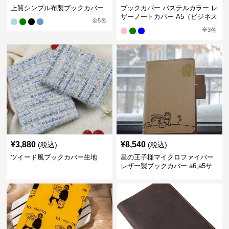
上質シンプル布製ブックカバー
ブックカバー パステルカラー レ
ザーノートカバー A5（ビジネス
全
5
色
書）A6（文庫本）対応
全
3
色
¥
3,880
¥
8,540
(税込)
(税込)
ツイード風ブックカバー生地
星の王子様マイクロファイバー
レザー製ブックカバー a6,a5サ
イズ対応