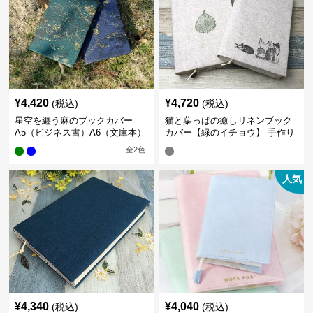
¥
4,420
¥
4,720
(税込)
(税込)
星空を纏う麻のブックカバー
猫と葉っぱの癒しリネンブック
A5（ビジネス書）A6（文庫本）
カバー【緑のイチョウ】 手作り
全
2
色
人気
¥
4,340
¥
4,040
(税込)
(税込)