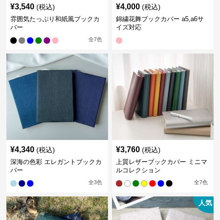
¥
3,540
¥
4,000
(税込)
(税込)
雰囲気たっぷり和紙風ブックカ
錦繍花舞ブックカバー a5,a6サ
バー
イズ対応
全
7
色
¥
4,340
¥
3,760
(税込)
(税込)
深海の色彩 エレガントブックカ
上質レザーブックカバー ミニマ
バー
ルコレクション
全
3
色
全
7
色
人気