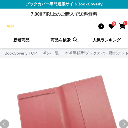
ブックカバー
専門通販サイト
BookCoverly
7,000
円以上のご購入で送料無料
0
0
新着商品
商品を検索
人気ランキング
BookCoverly TOP
›
革の一覧
›
本革手帳型ブックカバー栞ポケッ
Previous slide
Ne