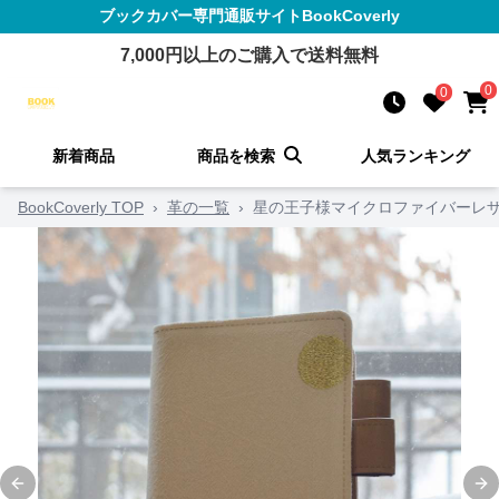
ブックカバー
専門通販サイト
BookCoverly
7,000
円以上のご購入で送料無料
0
0
新着商品
商品を検索
人気ランキング
BookCoverly TOP
›
革の一覧
›
星の王子様マイクロファイバーレザー
Previous slide
Ne