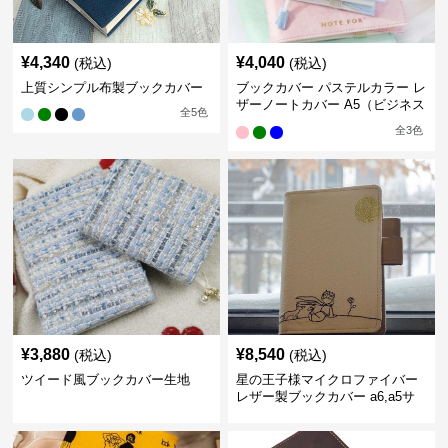
¥
4,340
¥
4,040
(税込)
(税込)
上質シンプル布製ブックカバー
ブックカバー パステルカラー レ
ザーノートカバー A5（ビジネス
全
5
色
書）A6（文庫本）対応
全
3
色
¥
3,880
¥
8,540
(税込)
(税込)
ツイード風ブックカバー生地
星の王子様マイクロファイバー
レザー製ブックカバー a6,a5サ
イズ対応