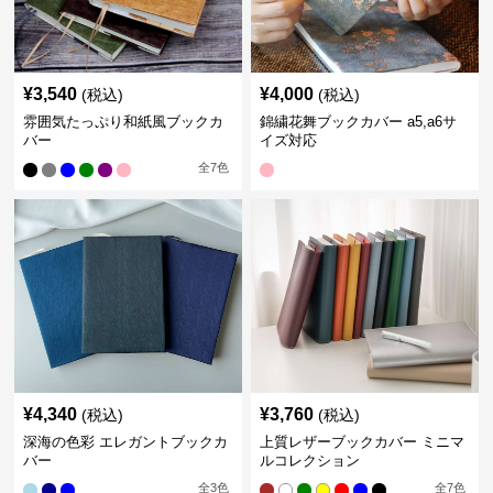
¥
3,540
¥
4,000
(税込)
(税込)
雰囲気たっぷり和紙風ブックカ
錦繍花舞ブックカバー a5,a6サ
バー
イズ対応
全
7
色
¥
4,340
¥
3,760
(税込)
(税込)
深海の色彩 エレガントブックカ
上質レザーブックカバー ミニマ
バー
ルコレクション
全
3
色
全
7
色