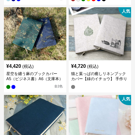
人気
¥
4,420
¥
4,720
(税込)
(税込)
星空を纏う麻のブックカバー
猫と葉っぱの癒しリネンブック
A5（ビジネス書）A6（文庫本）
カバー【緑のイチョウ】 手作り
全
2
色
人気