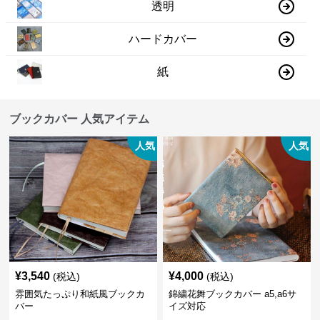
透明
ハードカバー
紙
ブックカバー 人気アイテム
人気
人気
¥
3,540
¥
4,000
(税込)
(税込)
雰囲気たっぷり和紙風ブックカ
錦繍花舞ブックカバー a5,a6サ
バー
イズ対応