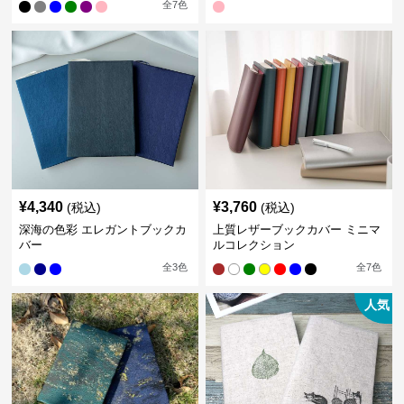
全
7
色
¥
4,340
¥
3,760
(税込)
(税込)
深海の色彩 エレガントブックカ
上質レザーブックカバー ミニマ
バー
ルコレクション
全
3
色
全
7
色
人気