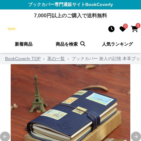
ブックカバー
専門通販サイト
BookCoverly
7,000
円以上のご購入で送料無料
0
0
新着商品
商品を検索
人気ランキング
BookCoverly TOP
›
革の一覧
›
ブックカバー 旅人の記憶 本革ブ
Previous slide
Ne