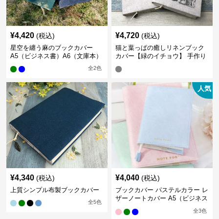
¥
4,420
¥
4,720
(税込)
(税込)
星空を纏う麻のブックカバー
猫と葉っぱの癒しリネンブック
A5（ビジネス書）A6（文庫本）
カバー【緑のイチョウ】 手作り
全
2
色
人気
¥
4,340
¥
4,040
(税込)
(税込)
上質シンプル布製ブックカバー
ブックカバー パステルカラー レ
ザーノートカバー A5（ビジネス
全
5
色
書）A6（文庫本）対応
全
3
色