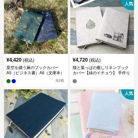
人気
¥
4,420
¥
4,720
(税込)
(税込)
星空を纏う麻のブックカバー
猫と葉っぱの癒しリネンブック
A5（ビジネス書）A6（文庫本）
カバー【緑のイチョウ】 手作り
全
2
色
人気