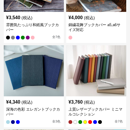
¥
3,540
¥
4,000
(税込)
(税込)
雰囲気たっぷり和紙風ブックカ
錦繍花舞ブックカバー a5,a6サ
バー
イズ対応
全
7
色
¥
4,340
¥
3,760
(税込)
(税込)
深海の色彩 エレガントブックカ
上質レザーブックカバー ミニマ
バー
ルコレクション
全
3
色
全
7
色