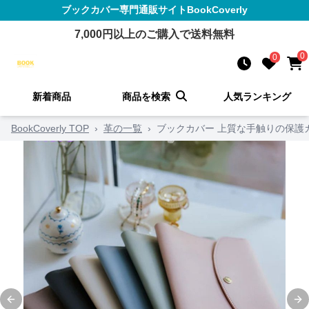
ブックカバー
専門通販サイト
BookCoverly
7,000
円以上のご購入で送料無料
0
0
新着商品
商品を検索
人気ランキング
BookCoverly TOP
›
革の一覧
›
ブックカバー 上質な手触りの保護
Previous slide
Ne