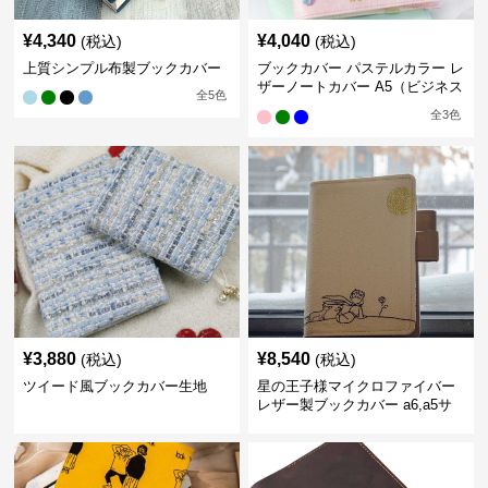
¥
4,340
¥
4,040
(税込)
(税込)
上質シンプル布製ブックカバー
ブックカバー パステルカラー レ
ザーノートカバー A5（ビジネス
全
5
色
書）A6（文庫本）対応
全
3
色
¥
3,880
¥
8,540
(税込)
(税込)
ツイード風ブックカバー生地
星の王子様マイクロファイバー
レザー製ブックカバー a6,a5サ
イズ対応