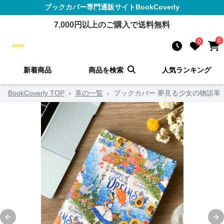
ブックカバー
専門通販サイト
BookCoverly
7,000
円以上のご購入で送料無料
0
0
新着商品
商品を検索
人気ランキング
BookCoverly TOP
›
革の一覧
›
ブックカバー 夢見る少女の物語革
Previous slide
Ne