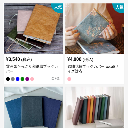
人気
人気
¥
3,540
¥
4,000
(税込)
(税込)
雰囲気たっぷり和紙風ブックカ
錦繍花舞ブックカバー a5,a6サ
バー
イズ対応
全
7
色