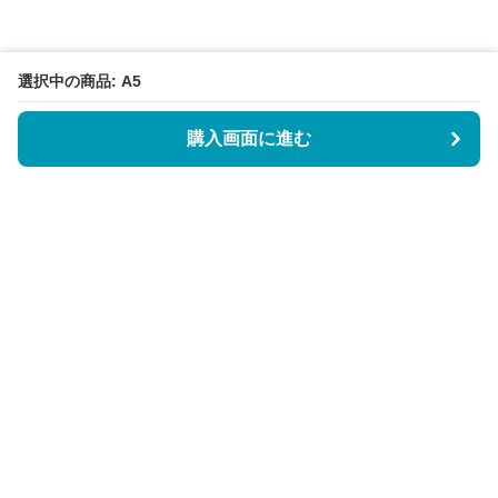
選択中の商品: A5
購入画面に進む
BookCoverly
について
会社概要