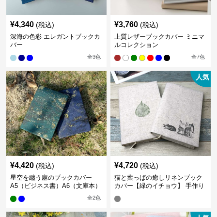
¥
4,340
¥
3,760
(税込)
(税込)
深海の色彩 エレガントブックカ
上質レザーブックカバー ミニマ
バー
ルコレクション
全
3
色
全
7
色
人気
¥
4,420
¥
4,720
(税込)
(税込)
星空を纏う麻のブックカバー
猫と葉っぱの癒しリネンブック
A5（ビジネス書）A6（文庫本）
カバー【緑のイチョウ】 手作り
全
2
色