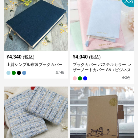
人気
¥
4,340
¥
4,040
(税込)
(税込)
上質シンプル布製ブックカバー
ブックカバー パステルカラー レ
ザーノートカバー A5（ビジネス
全
5
色
書）A6（文庫本）対応
全
3
色