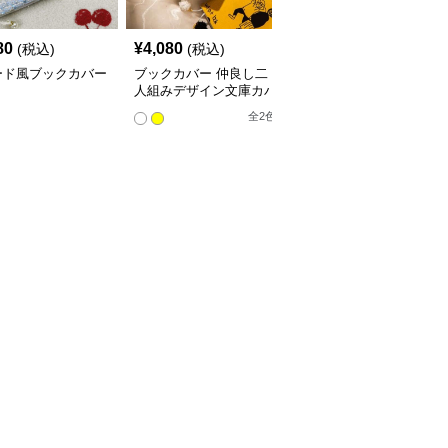
80
¥
4,080
¥
3,760
(税込)
(税込)
(税込)
ード風ブックカバー
ブックカバー 仲良し二
星空の渦巻きブックカバ
人組みデザイン文庫カバ
ー布
ー
全
2
色