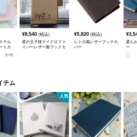
¥
8,540
¥
5,820
¥
3,5
(税込)
(税込)
ステル
星の王子様マイクロファ
レトロ風レザーブックカ
柔ら
ートカ
イバーレザー製ブックカ
バー
ー
ネス書）
バー a6,a5サイズ対応
全
3
色
応
イテム
人気