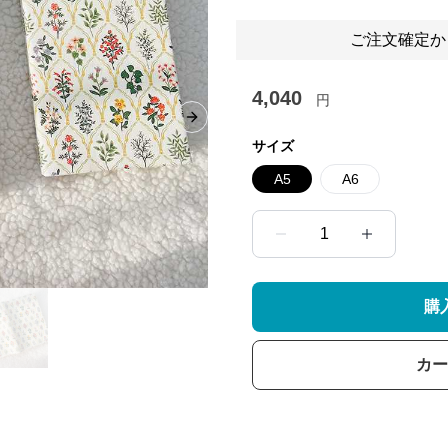
ご注文確定か
4,040
円
Next slide
サイズ
A5
A6
1
購
カー