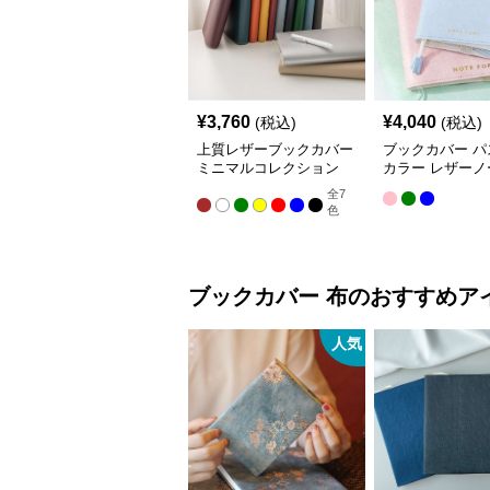
¥
3,760
¥
4,040
(税込)
(税込)
上質レザーブックカバー
ブックカバー パ
ミニマルコレクション
カラー レザーノ
バー A5（ビジ
全
7
A6（文庫本）対
色
ブックカバー
布
のおすすめア
人気