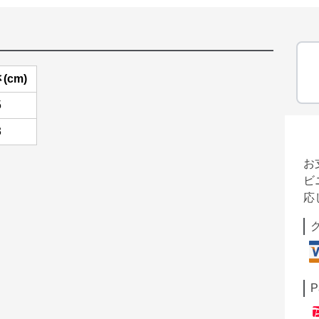
(cm)
5
3
お
ビ
応
P