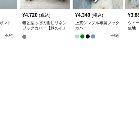
¥
4,720
¥
4,340
¥
3,8
(税込)
(税込)
ガント
猫と葉っぱの癒しリネン
上質シンプル布製ブック
ツイ
ブックカバー【緑のイチ
カバー
生地
ョウ】 手作り
全
3
色
全
5
色