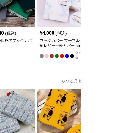
40
¥
4,000
¥
7,020
(税込)
(税込)
(税込)
か質感のブックカバ
ブックカバー マーブル
ブックカバー 優美な花
柄レザー手帳カバー a5
柄エンボス手帳カバー
サイズ対応 革
全
7
色
もっと見る
人