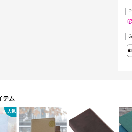
P
G
イテム
人気