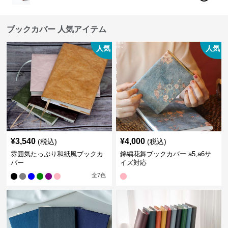
ブックカバー 人気アイテム
人気
人気
¥
3,540
¥
4,000
(税込)
(税込)
雰囲気たっぷり和紙風ブックカ
錦繍花舞ブックカバー a5,a6サ
バー
イズ対応
全
7
色