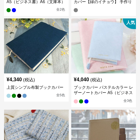
A5（ビジネス書）A6（文庫本）
カバー【緑のイチョウ】 手作り
全
2
色
人気
¥
4,340
¥
4,040
(税込)
(税込)
上質シンプル布製ブックカバー
ブックカバー パステルカラー レ
ザーノートカバー A5（ビジネス
全
5
色
書）A6（文庫本）対応
全
3
色