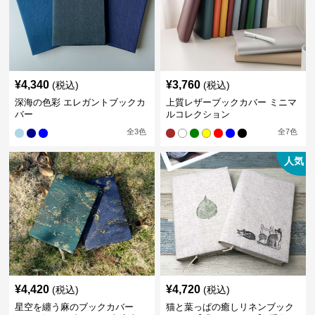
¥
4,340
¥
3,760
(税込)
(税込)
深海の色彩 エレガントブックカ
上質レザーブックカバー ミニマ
バー
ルコレクション
全
3
色
全
7
色
人気
¥
4,420
¥
4,720
(税込)
(税込)
星空を纏う麻のブックカバー
猫と葉っぱの癒しリネンブック