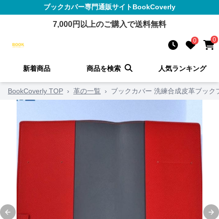
ブックカバー
専門通販サイト
BookCoverly
7,000
円以上のご購入で送料無料
0
0
新着商品
商品を検索
人気ランキング
BookCoverly TOP
›
革の一覧
›
ブックカバー 洗練合成皮革ブック
Previous slide
Ne