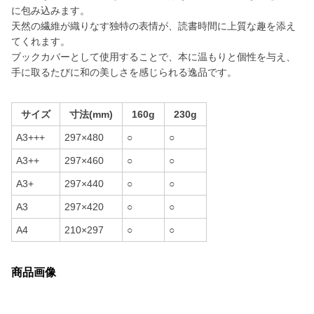
に包み込みます。
天然の繊維が織りなす独特の表情が、読書時間に上質な趣を添え
てくれます。
ブックカバーとして使用することで、本に温もりと個性を与え、
手に取るたびに和の美しさを感じられる逸品です。
サイズ
寸法(mm)
160g
230g
A3+++
297×480
○
○
A3++
297×460
○
○
A3+
297×440
○
○
A3
297×420
○
○
A4
210×297
○
○
商品画像