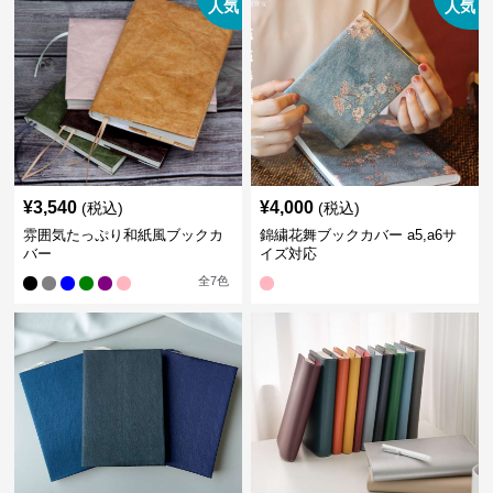
人気
人気
¥
3,540
¥
4,000
(税込)
(税込)
雰囲気たっぷり和紙風ブックカ
錦繍花舞ブックカバー a5,a6サ
バー
イズ対応
全
7
色