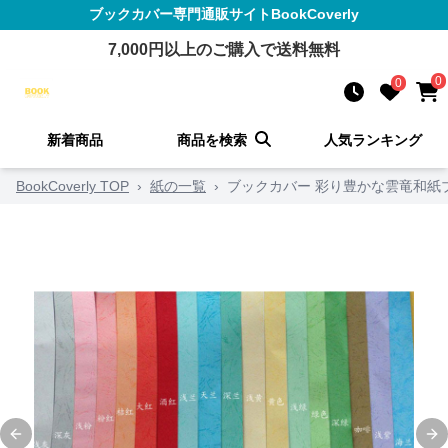
ブックカバー
専門通販サイト
BookCoverly
7,000
円以上のご購入で送料無料
0
0
新着商品
商品を検索
人気ランキング
BookCoverly TOP
›
紙の一覧
›
ブックカバー 彩り豊かな雲竜和紙
Previous slide
Ne