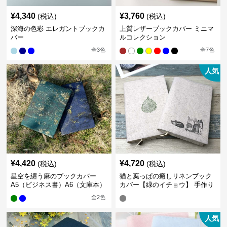
¥
4,340
¥
3,760
(税込)
(税込)
深海の色彩 エレガントブックカ
上質レザーブックカバー ミニマ
バー
ルコレクション
全
3
色
全
7
色
人気
¥
4,420
¥
4,720
(税込)
(税込)
星空を纏う麻のブックカバー
猫と葉っぱの癒しリネンブック
A5（ビジネス書）A6（文庫本）
カバー【緑のイチョウ】 手作り
全
2
色
人気