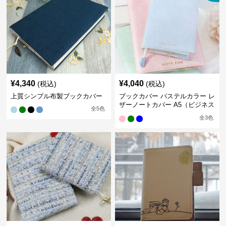
¥
4,340
¥
4,040
(税込)
(税込)
上質シンプル布製ブックカバー
ブックカバー パステルカラー レ
ザーノートカバー A5（ビジネス
全
5
色
書）A6（文庫本）対応
全
3
色