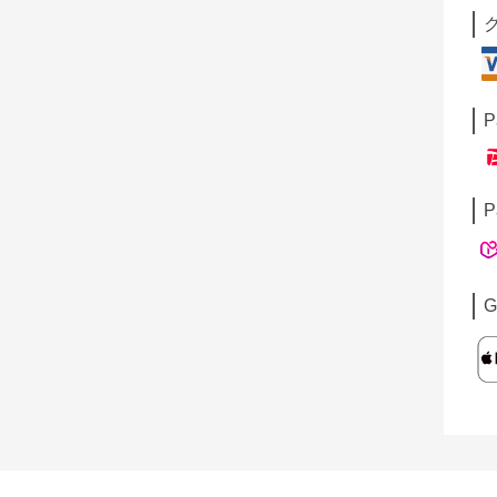
P
P
G