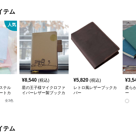
イテム
人気
¥
8,540
¥
5,820
¥
3,5
(税込)
(税込)
ステル
星の王子様マイクロファ
レトロ風レザーブックカ
柔ら
ートカ
イバーレザー製ブックカ
バー
ー
ネス書）
バー a6,a5サイズ対応
全
3
色
応
イテム