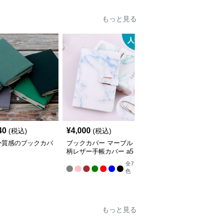
もっと見る
人気
人
40
¥
4,000
¥
7,020
(税込)
(税込)
(税込)
か質感のブックカバ
ブックカバー マーブル
ブックカバー 優美な花
柄レザー手帳カバー a5
柄エンボス手帳カバー
サイズ対応 革
全
7
色
もっと見る