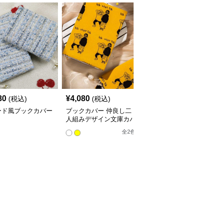
人
80
¥
4,080
¥
3,760
(税込)
(税込)
(税込)
ード風ブックカバー
ブックカバー 仲良し二
星空の渦巻きブックカバ
人組みデザイン文庫カバ
ー布
ー
全
2
色