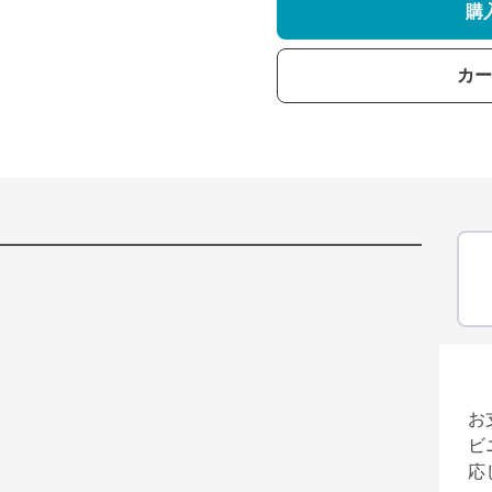
購
カー
お
ビ
応