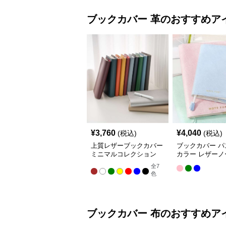
ブックカバー
革
のおすすめア
¥
3,760
¥
4,040
(税込)
(税込)
上質レザーブックカバー
ブックカバー パ
ミニマルコレクション
カラー レザーノ
バー A5（ビジ
全
7
A6（文庫本）対
色
ブックカバー
布
のおすすめア