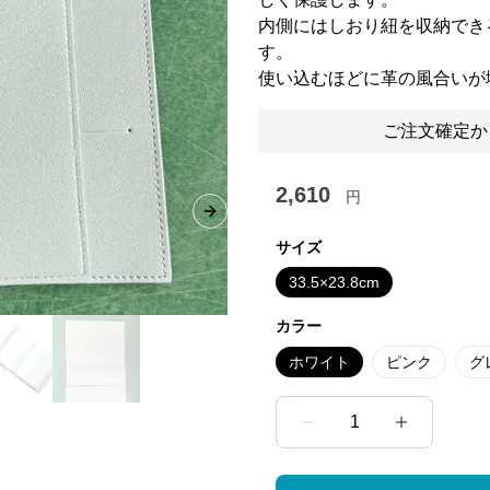
内側にはしおり紐を収納でき
す。
使い込むほどに革の風合いが
ご注文確定か
2,610
円
Next slide
サイズ
33.5×23.8cm
カラー
ホワイト
ピンク
グ
1