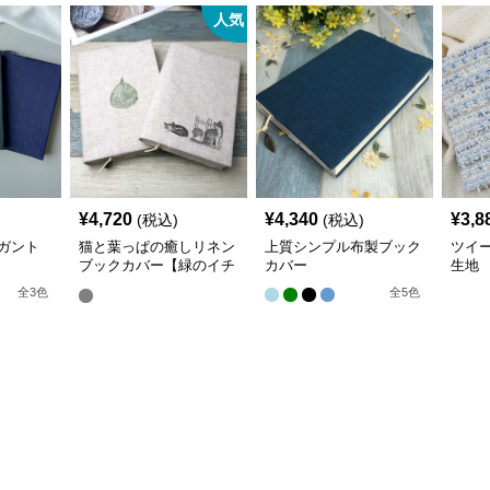
人気
¥
4,720
¥
4,340
¥
3,8
(税込)
(税込)
ガント
猫と葉っぱの癒しリネン
上質シンプル布製ブック
ツイ
ブックカバー【緑のイチ
カバー
生地
ョウ】 手作り
全
3
色
全
5
色