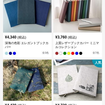
¥
4,340
¥
3,760
(税込)
(税込)
深海の色彩 エレガントブックカ
上質レザーブックカバー ミニマ
バー
ルコレクション
全
3
色
全
7
色
人気