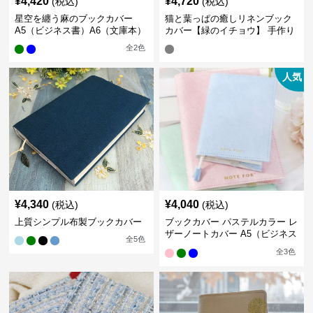
¥
4,420
¥
4,720
(税込)
(税込)
星空を纏う麻のブックカバー
猫と葉っぱの癒しリネンブック
A5（ビジネス書）A6（文庫本）
カバー【緑のイチョウ】 手作り
全
2
色
人気
¥
4,340
¥
4,040
(税込)
(税込)
上質シンプル布製ブックカバー
ブックカバー パステルカラー レ
ザーノートカバー A5（ビジネス
全
5
色
書）A6（文庫本）対応
全
3
色