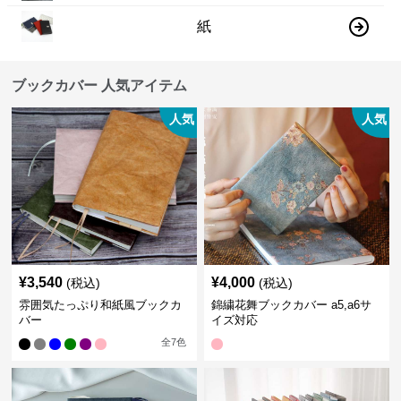
紙
ブックカバー 人気アイテム
人気
人気
¥
3,540
¥
4,000
(税込)
(税込)
雰囲気たっぷり和紙風ブックカ
錦繍花舞ブックカバー a5,a6サ
バー
イズ対応
全
7
色