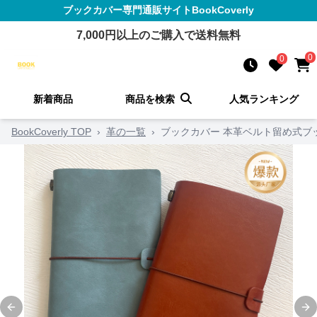
ブックカバー
専門通販サイト
BookCoverly
7,000
円以上のご購入で送料無料
0
0
新着商品
商品を検索
人気ランキング
BookCoverly TOP
›
革の一覧
›
ブックカバー 本革ベルト留め式ブ
Previous slide
Ne