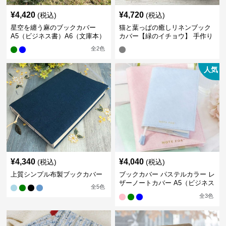
¥
4,420
¥
4,720
(税込)
(税込)
星空を纏う麻のブックカバー
猫と葉っぱの癒しリネンブック
A5（ビジネス書）A6（文庫本）
カバー【緑のイチョウ】 手作り
全
2
色
人気
¥
4,340
¥
4,040
(税込)
(税込)
上質シンプル布製ブックカバー
ブックカバー パステルカラー レ
ザーノートカバー A5（ビジネス
全
5
色
書）A6（文庫本）対応
全
3
色