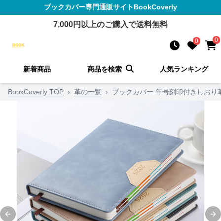
ブックカバー
専門通販サイト
BookCoverly
7,000
円以上のご購入で送料無料
0
0
新着商品
商品を検索
人気ランキング
BookCoverly TOP
›
革の一覧
›
ブックカバー 年号刻印付きしおり
Previous slide
Ne