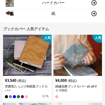
ハードカバー
紙
ブックカバー 人気アイテム
人気
人気
¥
3,540
¥
4,000
(税込)
(税込)
雰囲気たっぷり和紙風ブックカ
錦繍花舞ブックカバー a5,a6サ
バー
イズ対応
全
7
色