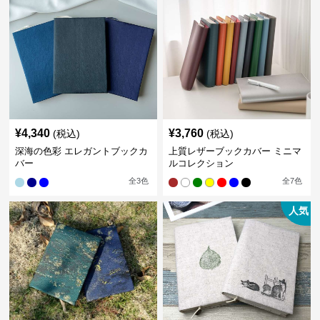
¥
4,340
¥
3,760
(税込)
(税込)
深海の色彩 エレガントブックカ
上質レザーブックカバー ミニマ
バー
ルコレクション
全
3
色
全
7
色
人気