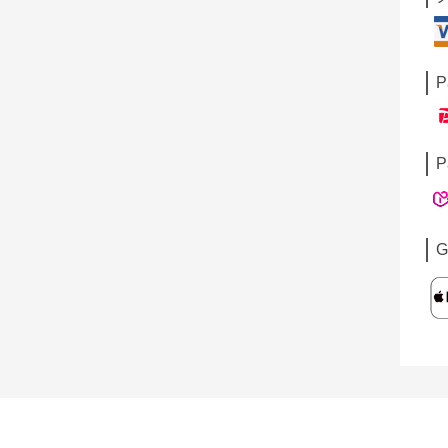
P
P
G