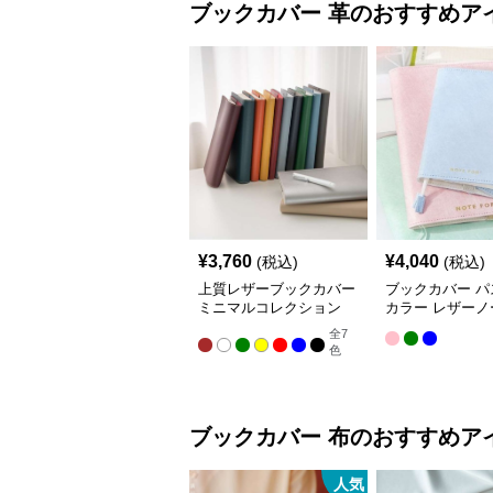
ブックカバー
革
のおすすめア
¥
3,760
¥
4,040
(税込)
(税込)
上質レザーブックカバー
ブックカバー パ
ミニマルコレクション
カラー レザーノ
バー A5（ビジ
全
7
A6（文庫本）対
色
ブックカバー
布
のおすすめア
人気