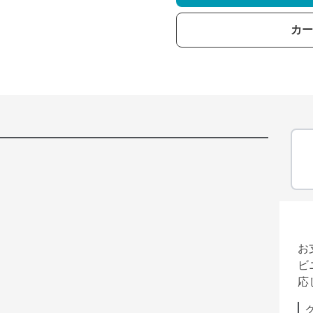
カー
お
ビ
応