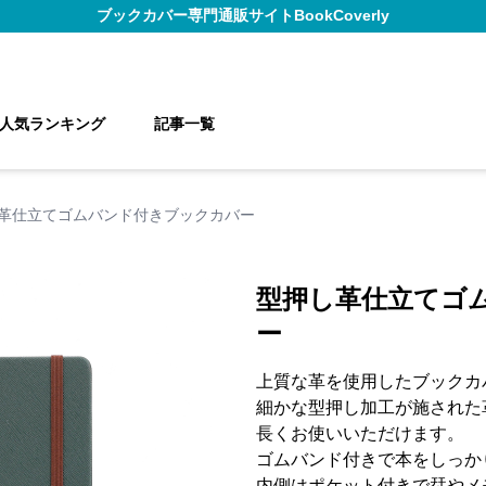
ブックカバー
専門通販サイト
BookCoverly
人気ランキング
記事一覧
革仕立てゴムバンド付きブックカバー
型押し革仕立てゴ
ー
上質な革を使用したブックカ
細かな型押し加工が施された
長くお使いいただけます。
ゴムバンド付きで本をしっか
内側はポケット付きで栞やメ