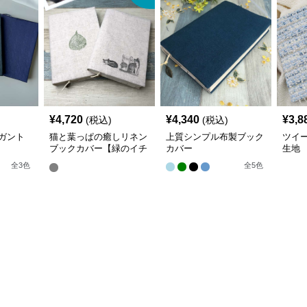
¥
4,720
¥
4,340
¥
3,8
(税込)
(税込)
ガント
猫と葉っぱの癒しリネン
上質シンプル布製ブック
ツイ
ブックカバー【緑のイチ
カバー
生地
ョウ】 手作り
全
3
色
全
5
色