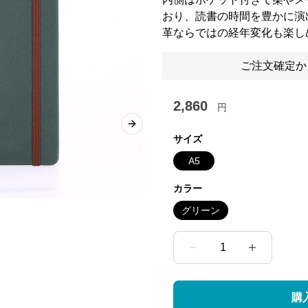
おり、読書の時間を豊かに演
革ならではの経年変化も楽し
ご注文確定か
2,860
円
Next slide
サイズ
A5
カラー
グリーン
1
購