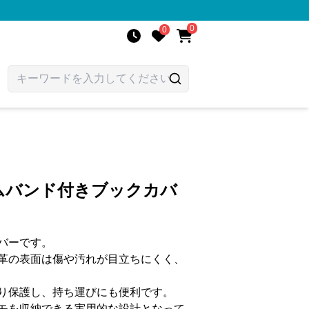
0
0
ムバンド付きブックカバ
バーです。
革の表面は傷や汚れが目立ちにくく、
り保護し、持ち運びにも便利です。
モを収納できる実用的な設計となって