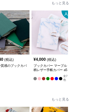
もっと見る
人気
人
40
¥
4,000
¥
7,020
(税込)
(税込)
(税込)
か質感のブックカバ
ブックカバー マーブル
ブックカバー 優美な花
柄レザー手帳カバー a5
柄エンボス手帳カバー
サイズ対応 革
全
7
色
もっと見る
人