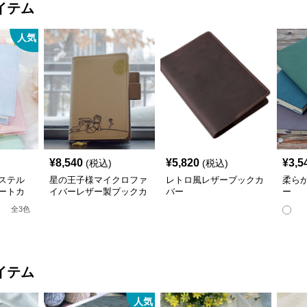
イテム
人気
¥
8,540
¥
5,820
¥
3,5
(税込)
(税込)
ステル
星の王子様マイクロファ
レトロ風レザーブックカ
柔ら
ートカ
イバーレザー製ブックカ
バー
ー
ネス書）
バー a6,a5サイズ対応
全
3
色
応
イテム
人気