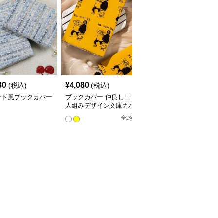
80
¥
4,080
¥
3,760
(税込)
(税込)
(税込)
ード風ブックカバー
ブックカバー 仲良し二
星空の渦巻きブックカバ
人組みデザイン文庫カバ
ー布
ー
全
2
色