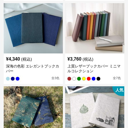
¥
4,340
¥
3,760
(税込)
(税込)
深海の色彩 エレガントブックカ
上質レザーブックカバー ミニマ
バー
ルコレクション
全
3
色
全
7
色
人気