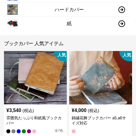
ハードカバー
紙
ブックカバー 人気アイテム
人気
人気
¥
3,540
¥
4,000
(税込)
(税込)
雰囲気たっぷり和紙風ブックカ
錦繍花舞ブックカバー a5,a6サ
バー
イズ対応
全
7
色