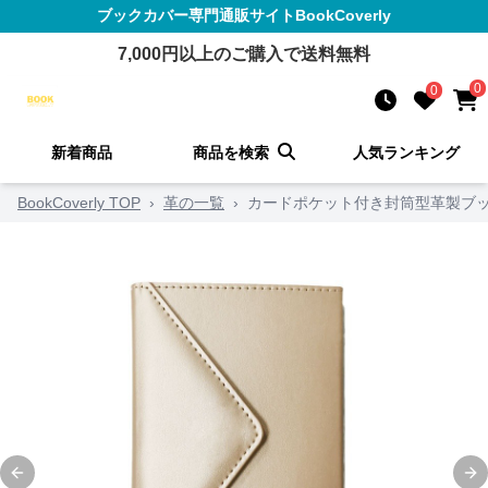
ブックカバー
専門通販サイト
BookCoverly
7,000
円以上のご購入で送料無料
0
0
新着商品
商品を検索
人気ランキング
BookCoverly TOP
›
革の一覧
›
カードポケット付き封筒型革製ブ
Previous slide
Ne