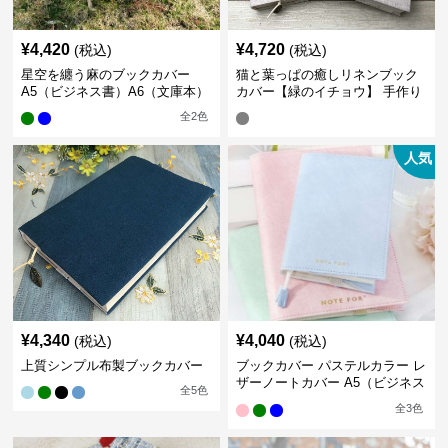
¥
4,420
¥
4,720
(税込)
(税込)
星空を纏う麻のブックカバー
猫と葉っぱの癒しリネンブック
A5（ビジネス書）A6（文庫本）
カバー【緑のイチョウ】 手作り
全
2
色
人気
¥
4,340
¥
4,040
(税込)
(税込)
上質シンプル布製ブックカバー
ブックカバー パステルカラー レ
ザーノートカバー A5（ビジネス
全
5
色
書）A6（文庫本）対応
全
3
色