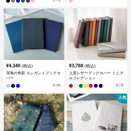
全
7
色
¥
4,340
¥
3,760
(税込)
(税込)
深海の色彩 エレガントブックカ
上質レザーブックカバー ミニマ
バー
ルコレクション
全
3
色
全
7
色
人気