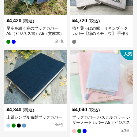
¥
4,420
¥
4,720
(税込)
(税込)
星空を纏う麻のブックカバー
猫と葉っぱの癒しリネンブック
A5（ビジネス書）A6（文庫本）
カバー【緑のイチョウ】 手作り
全
2
色
人気
¥
4,340
¥
4,040
(税込)
(税込)
上質シンプル布製ブックカバー
ブックカバー パステルカラー レ
ザーノートカバー A5（ビジネス
全
5
色
書）A6（文庫本）対応
全
3
色