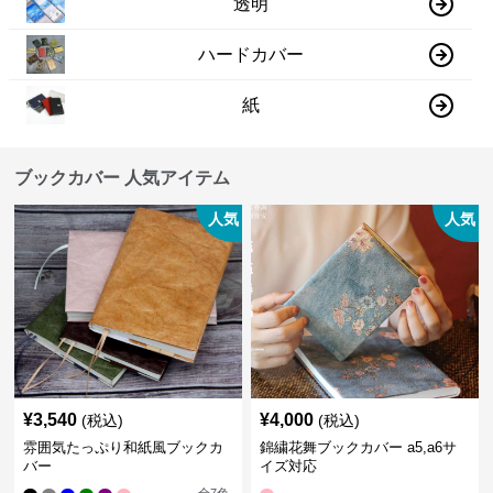
透明
ハードカバー
紙
ブックカバー 人気アイテム
人気
人気
¥
3,540
¥
4,000
(税込)
(税込)
雰囲気たっぷり和紙風ブックカ
錦繍花舞ブックカバー a5,a6サ
バー
イズ対応