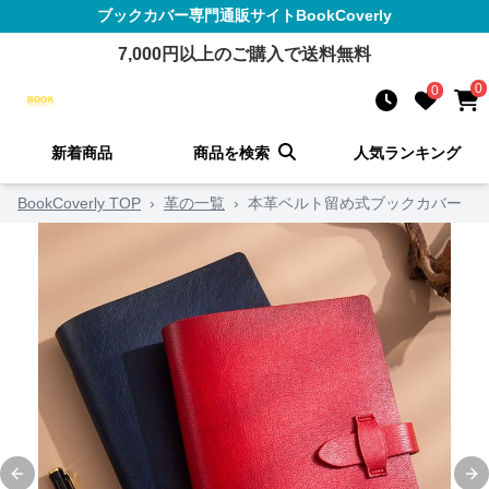
ブックカバー
専門通販サイト
BookCoverly
7,000
円以上のご購入で送料無料
0
0
新着商品
商品を検索
人気ランキング
BookCoverly TOP
›
革の一覧
›
本革ベルト留め式ブックカバー
Previous slide
Ne