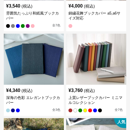
¥
3,540
¥
4,000
(税込)
(税込)
雰囲気たっぷり和紙風ブックカ
錦繍花舞ブックカバー a5,a6サ
バー
イズ対応
全
7
色
¥
4,340
¥
3,760
(税込)
(税込)
深海の色彩 エレガントブックカ
上質レザーブックカバー ミニマ
バー
ルコレクション
全
3
色
全
7
色
人気