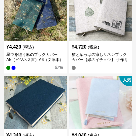
¥
4,420
¥
4,720
(税込)
(税込)
星空を纏う麻のブックカバー
猫と葉っぱの癒しリネンブック
A5（ビジネス書）A6（文庫本）
カバー【緑のイチョウ】 手作り
全
2
色
人気
¥
4,340
¥
4,040
(税込)
(税込)