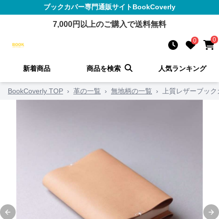
ブックカバー
専門通販サイト
BookCoverly
7,000
円以上のご購入で送料無料
0
0
新着商品
商品を検索
人気ランキング
BookCoverly TOP
›
革の一覧
›
無地柄の一覧
›
上質レザーブック
Previous slide
Ne