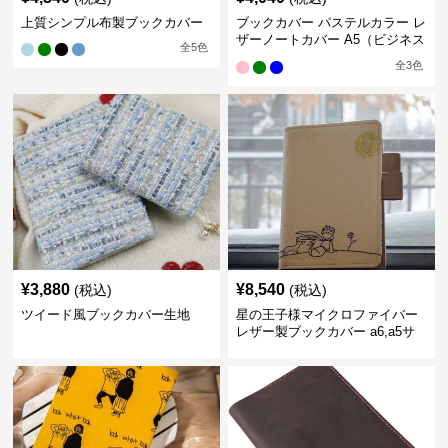
上質シンプル布製ブックカバー
ブックカバー パステルカラー レ
ザーノートカバー A5（ビジネス
全
5
色
書）A6（文庫本）対応
全
3
色
¥
3,880
¥
8,540
(税込)
(税込)
ツイード風ブックカバー生地
星の王子様マイクロファイバー
レザー製ブックカバー a6,a5サ
イズ対応