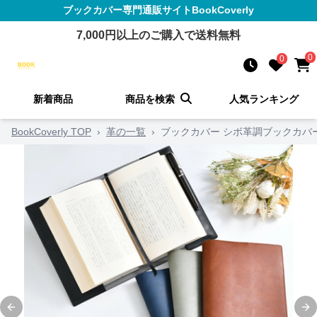
ブックカバー
専門通販サイト
BookCoverly
7,000
円以上のご購入で送料無料
0
0
新着商品
商品を検索
人気ランキング
BookCoverly TOP
›
革の一覧
›
ブックカバー シボ革調ブックカバ
Previous slide
Ne