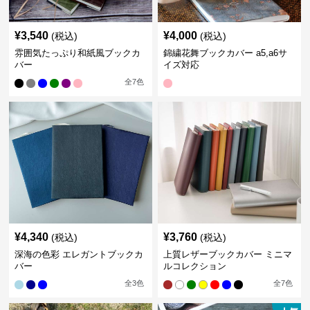
¥
3,540
¥
4,000
(税込)
(税込)
雰囲気たっぷり和紙風ブックカ
錦繍花舞ブックカバー a5,a6サ
バー
イズ対応
全
7
色
¥
4,340
¥
3,760
(税込)
(税込)
深海の色彩 エレガントブックカ
上質レザーブックカバー ミニマ
バー
ルコレクション
全
3
色
全
7
色