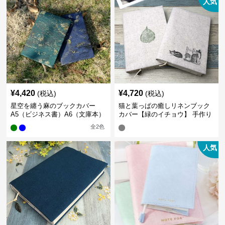
人気
¥
4,420
¥
4,720
(税込)
(税込)
星空を纏う麻のブックカバー
猫と葉っぱの癒しリネンブック
A5（ビジネス書）A6（文庫本）
カバー【緑のイチョウ】 手作り
全
2
色
人気