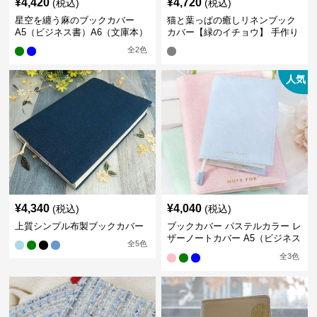
¥
4,420
¥
4,720
(税込)
(税込)
星空を纏う麻のブックカバー
猫と葉っぱの癒しリネンブック
A5（ビジネス書）A6（文庫本）
カバー【緑のイチョウ】 手作り
全
2
色
人気
¥
4,340
¥
4,040
(税込)
(税込)
上質シンプル布製ブックカバー
ブックカバー パステルカラー レ
ザーノートカバー A5（ビジネス
全
5
色
書）A6（文庫本）対応
全
3
色