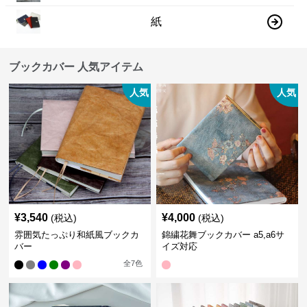
紙
ブックカバー 人気アイテム
人気
人気
¥
3,540
¥
4,000
(税込)
(税込)
雰囲気たっぷり和紙風ブックカ
錦繍花舞ブックカバー a5,a6サ
バー
イズ対応
全
7
色