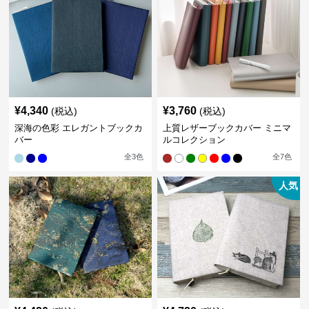
¥
4,340
¥
3,760
(税込)
(税込)
深海の色彩 エレガントブックカ
上質レザーブックカバー ミニマ
バー
ルコレクション
全
3
色
全
7
色
人気