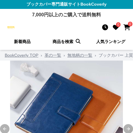
ブックカバー
専門通販サイト
BookCoverly
7,000
円以上のご購入で送料無料
0
0
新着商品
商品を検索
人気ランキング
BookCoverly TOP
›
革の一覧
›
無地柄の一覧
›
ブックカバー 上質
Previous slide
Ne