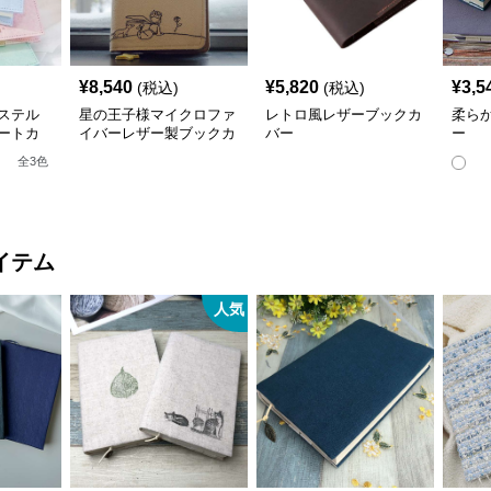
¥
8,540
¥
5,820
¥
3,5
(税込)
(税込)
ステル
星の王子様マイクロファ
レトロ風レザーブックカ
柔ら
ートカ
イバーレザー製ブックカ
バー
ー
ネス書）
バー a6,a5サイズ対応
全
3
色
応
イテム
人気