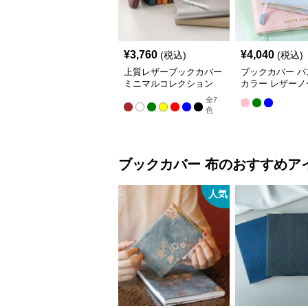
¥
3,760
¥
4,040
(税込)
(税込)
上質レザーブックカバー
ブックカバー パ
ミニマルコレクション
カラー レザーノ
バー A5（ビジ
全
7
A6（文庫本）対
色
ブックカバー
布
のおすすめア
人気