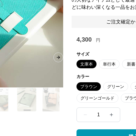
どに味わい深くなる一品をお
ご注文確定か
4,300
円
サイズ
Next slide
文庫本
単行本
新書
カラー
ブラウン
グリーン
グリーンゴールド
ブラ
1