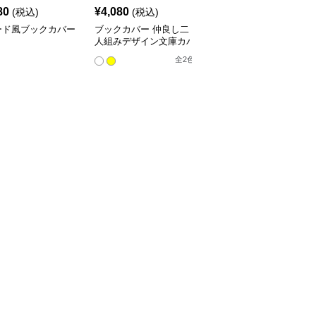
80
¥
4,080
¥
3,760
(税込)
(税込)
(税込)
ード風ブックカバー
ブックカバー 仲良し二
星空の渦巻きブックカバ
人組みデザイン文庫カバ
ー布
ー
全
2
色