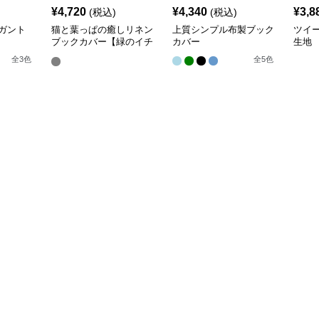
¥
4,720
¥
4,340
¥
3,8
(税込)
(税込)
ガント
猫と葉っぱの癒しリネン
上質シンプル布製ブック
ツイ
ブックカバー【緑のイチ
カバー
生地
ョウ】 手作り
全
3
色
全
5
色