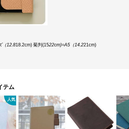
ズ（12.8
18.2cm) 菊判(15
22cm)=A5（14.2
21cm)
イテム
人気