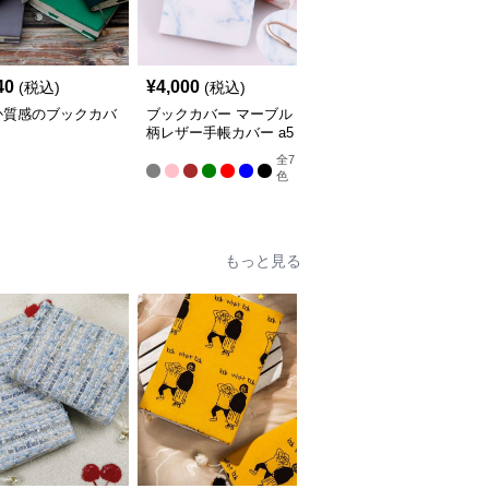
40
¥
4,000
¥
7,020
(税込)
(税込)
(税込)
か質感のブックカバ
ブックカバー マーブル
ブックカバー 優美な花
柄レザー手帳カバー a5
柄エンボス手帳カバー
サイズ対応 革
全
7
色
もっと見る
人