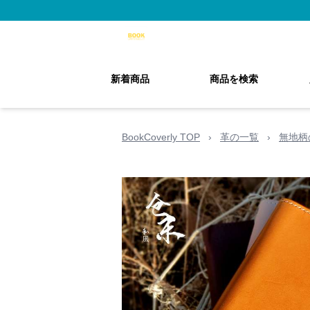
新着商品
商品を検索
BookCoverly TOP
›
革の一覧
›
無地柄