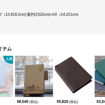
ズ（12.8
18.2cm) 菊判(15
22cm)=A5（14.2
21cm)
イテム
人気
¥
8,540
¥
5,820
¥
3,5
(税込)
(税込)