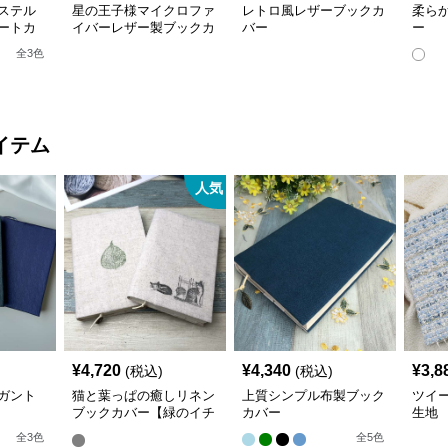
ステル
星の王子様マイクロファ
レトロ風レザーブックカ
柔ら
ートカ
イバーレザー製ブックカ
バー
ー
ネス書）
バー a6,a5サイズ対応
全
3
色
応
イテム
人気
¥
4,720
¥
4,340
¥
3,8
(税込)
(税込)
ガント
猫と葉っぱの癒しリネン
上質シンプル布製ブック
ツイ
ブックカバー【緑のイチ
カバー
生地
ョウ】 手作り
全
3
色
全
5
色