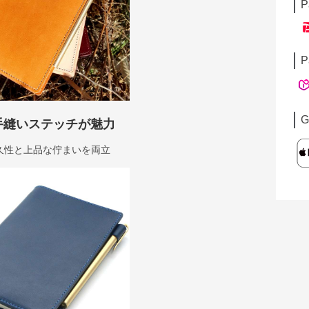
P
P
G
手縫いステッチが魅力
久性と上品な佇まいを両立