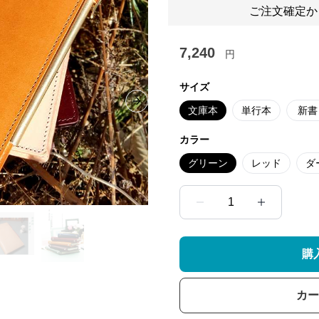
ご注文確定か
7,240
円
サイズ
Next slide
文庫本
単行本
新書
カラー
グリーン
レッド
ダ
1
購
カー