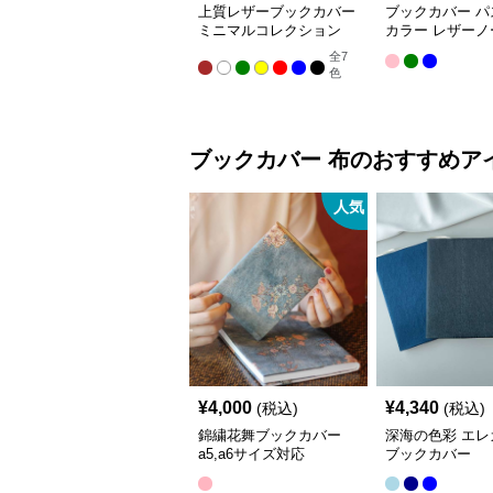
上質レザーブックカバー
ブックカバー パ
ミニマルコレクション
カラー レザーノ
バー A5（ビジ
全
7
A6（文庫本）対
色
ブックカバー
布
のおすすめア
人気
¥
4,000
¥
4,340
(税込)
(税込)
錦繍花舞ブックカバー
深海の色彩 エレ
a5,a6サイズ対応
ブックカバー