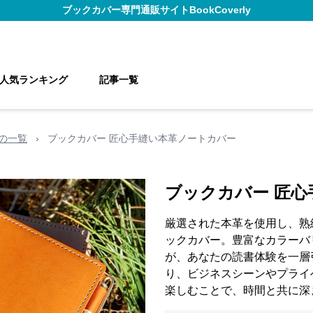
ブックカバー
専門通販サイト
BookCoverly
人気ランキング
記事一覧
の一覧
›
ブックカバー 匠心手縫い本革ノートカバー
ブックカバー 匠
厳選された本革を使用し、熟
ックカバー。豊富なカラーバ
が、あなたの読書体験を一層
り、ビジネスシーンやプライ
楽しむことで、時間と共に深