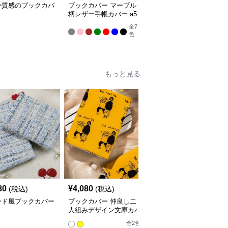
か質感のブックカバ
ブックカバー マーブル
ブックカバー 優美な花
柄レザー手帳カバー a5
柄エンボス手帳カバー
サイズ対応 革
全
7
色
もっと見る
人
80
¥
4,080
¥
3,760
(税込)
(税込)
(税込)
ード風ブックカバー
ブックカバー 仲良し二
星空の渦巻きブックカバ
人組みデザイン文庫カバ
ー布
ー
全
2
色