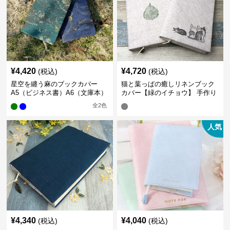
¥
4,420
¥
4,720
(税込)
(税込)
星空を纏う麻のブックカバー
猫と葉っぱの癒しリネンブック
A5（ビジネス書）A6（文庫本）
カバー【緑のイチョウ】 手作り
全
2
色
人気
¥
4,340
¥
4,040
(税込)
(税込)