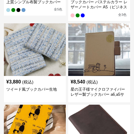
上質シンプル布製ブックカバー
ブックカバー パステルカラー レ
ザーノートカバー A5（ビジネス
全
5
色
書）A6（文庫本）対応
全
3
色
¥
3,880
¥
8,540
(税込)
(税込)
ツイード風ブックカバー生地
星の王子様マイクロファイバー
レザー製ブックカバー a6,a5サ
イズ対応