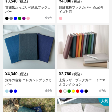
¥
3,540
¥
4,000
(税込)
(税込)
雰囲気たっぷり和紙風ブックカ
錦繍花舞ブックカバー a5,a6サ
バー
イズ対応
全
7
色
¥
4,340
¥
3,760
(税込)
(税込)
深海の色彩 エレガントブックカ
上質レザーブックカバー ミニマ
バー
ルコレクション
全
3
色
全
7
色
人気