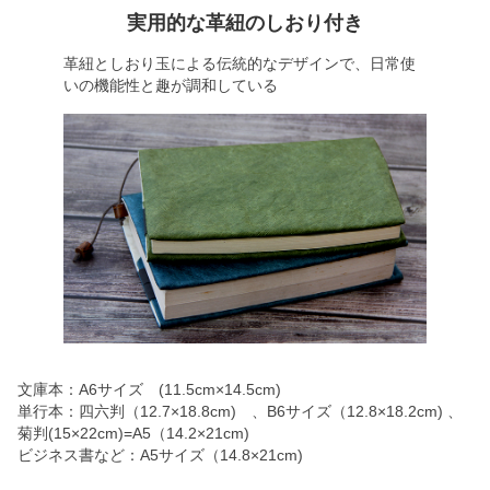
実用的な革紐のしおり付き
革紐としおり玉による伝統的なデザインで、日常使
いの機能性と趣が調和している
文庫本：A6サイズ (11.5cm×14.5cm)
単行本：四六判（12.7×18.8cm) 、B6サイズ（12.8×18.2cm) 、
菊判(15×22cm)=A5（14.2×21cm)
ビジネス書など：A5サイズ（14.8×21cm)