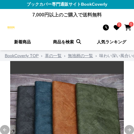
ブックカバー
専門通販サイト
BookCoverly
7,000
円以上のご購入で送料無料
0
0
新着商品
商品を検索
人気ランキング
BookCoverly TOP
›
革の一覧
›
無地柄の一覧
›
味わい深い風合い
Previous slide
Ne