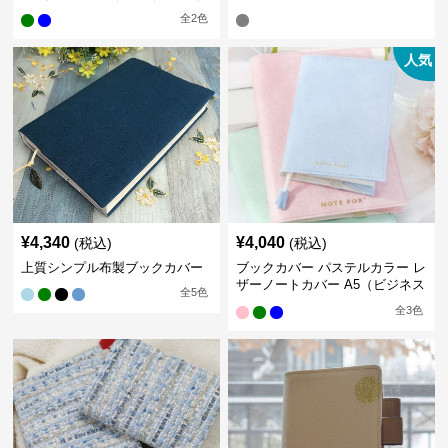
全
2
色
人気
¥
4,340
¥
4,040
(税込)
(税込)
上質シンプル布製ブックカバー
ブックカバー パステルカラー レ
ザーノートカバー A5（ビジネス
全
5
色
書）A6（文庫本）対応
全
3
色