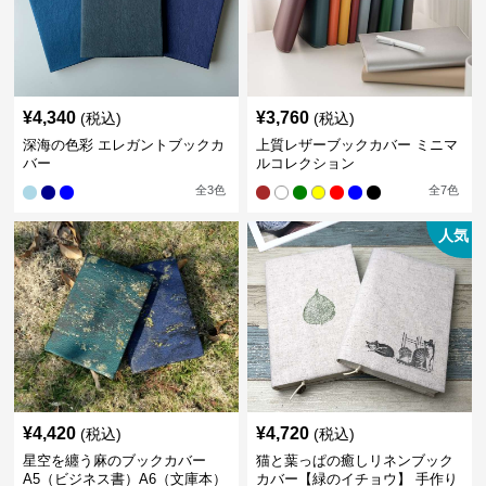
¥
4,340
¥
3,760
(税込)
(税込)
深海の色彩 エレガントブックカ
上質レザーブックカバー ミニマ
バー
ルコレクション
全
3
色
全
7
色
人気
¥
4,420
¥
4,720
(税込)
(税込)
星空を纏う麻のブックカバー
猫と葉っぱの癒しリネンブック
A5（ビジネス書）A6（文庫本）
カバー【緑のイチョウ】 手作り