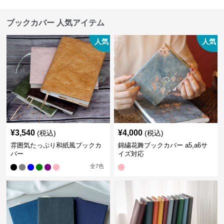
ブックカバー 人気アイテム
人気
人気
¥
3,540
¥
4,000
(税込)
(税込)
雰囲気たっぷり和紙風ブックカ
錦繍花舞ブックカバー a5,a6サ
バー
イズ対応
全
7
色