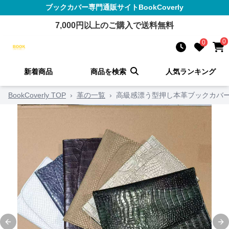
ブックカバー
専門通販サイト
BookCoverly
7,000
円以上のご購入で送料無料
0
0
新着商品
商品を検索
人気ランキング
BookCoverly TOP
›
革の一覧
›
高級感漂う型押し本革ブックカバ
Previous slide
Ne