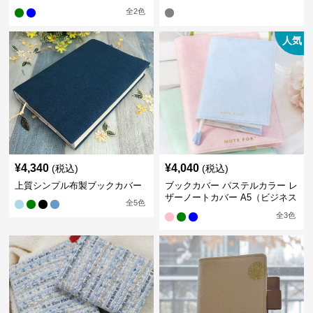
全
2
色
人気
¥
4,340
¥
4,040
(税込)
(税込)
上質シンプル布製ブックカバー
ブックカバー パステルカラー レ
ザーノートカバー A5（ビジネス
全
5
色
書）A6（文庫本）対応
全
3
色