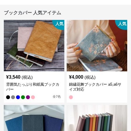
ブックカバー 人気アイテム
人気
人気
¥
3,540
¥
4,000
(税込)
(税込)
雰囲気たっぷり和紙風ブックカ
錦繍花舞ブックカバー a5,a6サ
バー
イズ対応
全
7
色