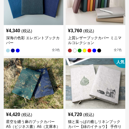
¥
4,340
¥
3,760
(税込)
(税込)
深海の色彩 エレガントブックカ
上質レザーブックカバー ミニマ
バー
ルコレクション
全
3
色
全
7
色
人気
¥
4,420
¥
4,720
(税込)
(税込)
星空を纏う麻のブックカバー
猫と葉っぱの癒しリネンブック
A5（ビジネス書）A6（文庫本）
カバー【緑のイチョウ】 手作り