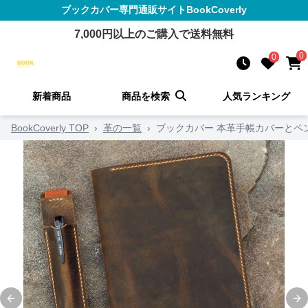
ブックカバー
専門通販サイト
BookCoverly
7,000
円以上のご購入で送料無料
0
0
新着商品
商品を検索
人気ランキング
BookCoverly TOP
›
革の一覧
›
ブックカバー 本革手帳カバーとペ
Previous slide
Ne