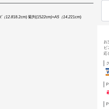
ズ（12.8
18.2cm) 菊判(15
22cm)=A5（14.2
21cm)
お
ビ
応
P
P