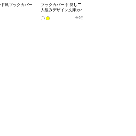
ード風ブックカバー
ブックカバー 仲良し二
星空の渦巻きブックカバ
人組みデザイン文庫カバ
ー布
ー
全
2
色