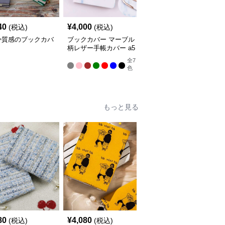
40
¥
4,000
¥
7,020
(税込)
(税込)
(税込)
か質感のブックカバ
ブックカバー マーブル
ブックカバー 優美な花
柄レザー手帳カバー a5
柄エンボス手帳カバー
サイズ対応 革
全
7
色
もっと見る
人
80
¥
4,080
¥
3,760
(税込)
(税込)
(税込)