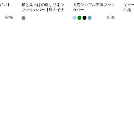
ガント
猫と葉っぱの癒しリネン
上質シンプル布製ブック
ツイ
ブックカバー【緑のイチ
カバー
生地
ョウ】 手作り
全
3
色
全
5
色