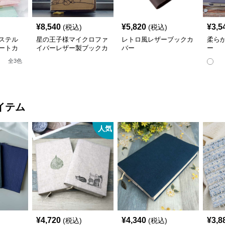
¥
8,540
¥
5,820
¥
3,5
(税込)
(税込)
ステル
星の王子様マイクロファ
レトロ風レザーブックカ
柔ら
ートカ
イバーレザー製ブックカ
バー
ー
ネス書）
バー a6,a5サイズ対応
全
3
色
応
イテム
人気
¥
4,720
¥
4,340
¥
3,8
(税込)
(税込)