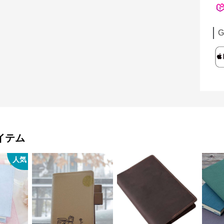
G
イテム
人気