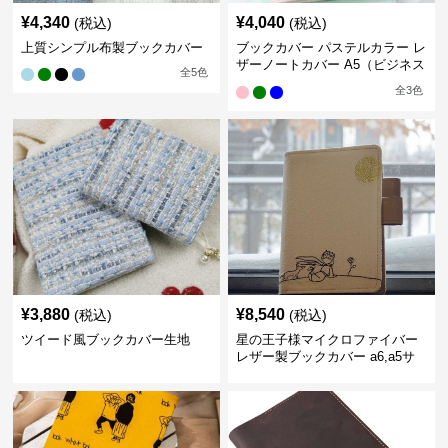
¥
4,340
¥
4,040
(税込)
(税込)
上質シンプル布製ブックカバー
ブックカバー パステルカラー レ
ザーノートカバー A5（ビジネス
全
5
色
書）A6（文庫本）対応
全
3
色
¥
3,880
¥
8,540
(税込)
(税込)
ツイード風ブックカバー生地
星の王子様マイクロファイバー
レザー製ブックカバー a6,a5サ
イズ対応