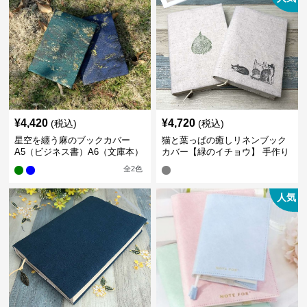
¥
4,420
¥
4,720
(税込)
(税込)
星空を纏う麻のブックカバー
猫と葉っぱの癒しリネンブック
A5（ビジネス書）A6（文庫本）
カバー【緑のイチョウ】 手作り
全
2
色
人気