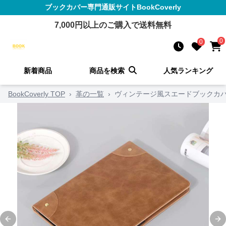
ブックカバー
専門通販サイト
BookCoverly
7,000
円以上のご購入で送料無料
0
0
新着商品
商品を検索
人気ランキング
BookCoverly TOP
›
革の一覧
›
ヴィンテージ風スエードブックカ
Previous slide
Ne