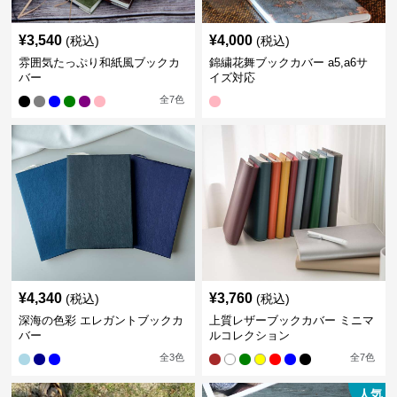
¥
3,540
¥
4,000
(税込)
(税込)
雰囲気たっぷり和紙風ブックカ
錦繍花舞ブックカバー a5,a6サ
バー
イズ対応
全
7
色
¥
4,340
¥
3,760
(税込)
(税込)
深海の色彩 エレガントブックカ
上質レザーブックカバー ミニマ
バー
ルコレクション
全
3
色
全
7
色
人気