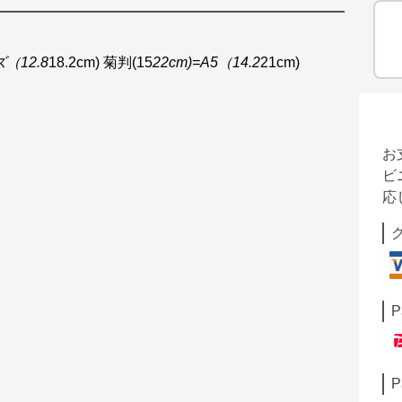
ズ（12.8
18.2cm) 菊判(15
22cm)=A5（14.2
21cm)
お
ビ
応
P
P