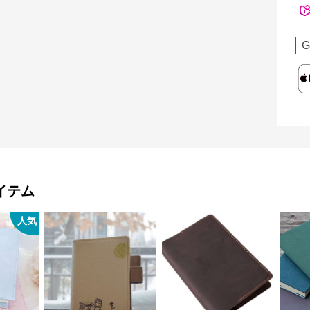
G
イテム
人気