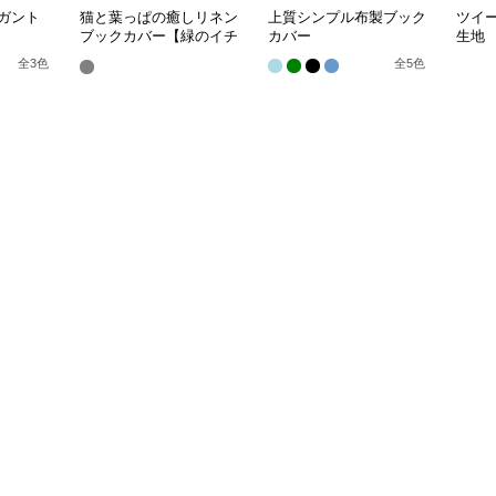
ガント
猫と葉っぱの癒しリネン
上質シンプル布製ブック
ツイ
ブックカバー【緑のイチ
カバー
生地
ョウ】 手作り
全
3
色
全
5
色