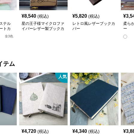
¥
8,540
¥
5,820
¥
3,5
(税込)
(税込)
ステル
星の王子様マイクロファ
レトロ風レザーブックカ
柔ら
ートカ
イバーレザー製ブックカ
バー
ー
ネス書）
バー a6,a5サイズ対応
全
3
色
応
イテム
人気
¥
4,720
¥
4,340
¥
3,8
(税込)
(税込)