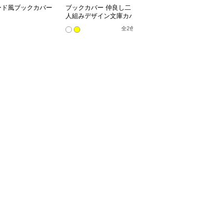
ード風ブックカバー
ブックカバー 仲良し二
星空の渦巻きブックカバ
人組みデザイン文庫カバ
ー布
ー
全
2
色