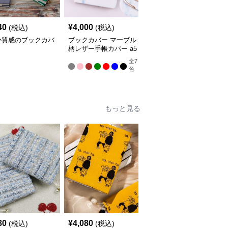
40
¥
4,000
¥
7,020
(税込)
(税込)
(税込)
か質感のブックカバ
ブックカバー マーブル
ブックカバー 優美な花
柄レザー手帳カバー a5
柄エンボス手帳カバー
サイズ対応 革
全
7
色
もっと見る
人
80
¥
4,080
¥
3,760
(税込)
(税込)
(税込)