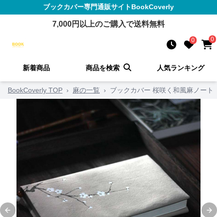
ブックカバー
専門通販サイト
BookCoverly
7,000
円以上のご購入で送料無料
0
0
新着商品
商品を検索
人気ランキング
BookCoverly TOP
›
麻の一覧
›
ブックカバー 桜咲く和風麻ノート
Previous slide
Ne