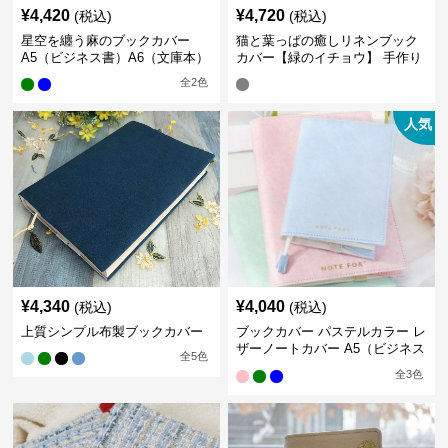
¥
4,420
¥
4,720
(税込)
(税込)
星空を纏う麻のブックカバー
猫と葉っぱの癒しリネンブック
A5（ビジネス書）A6（文庫本）
カバー【緑のイチョウ】 手作り
全
2
色
人気
¥
4,340
¥
4,040
(税込)
(税込)
上質シンプル布製ブックカバー
ブックカバー パステルカラー レ
ザーノートカバー A5（ビジネス
全
5
色
書）A6（文庫本）対応
全
3
色