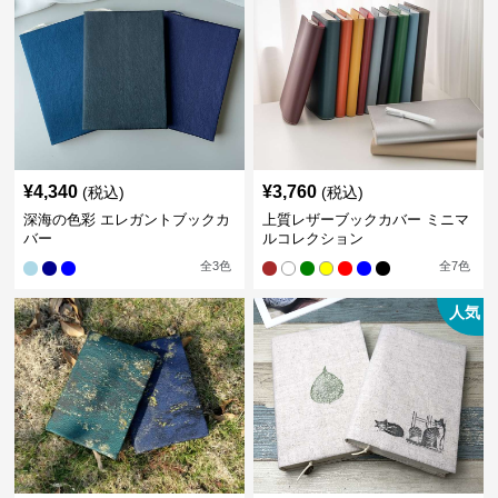
¥
4,340
¥
3,760
(税込)
(税込)
深海の色彩 エレガントブックカ
上質レザーブックカバー ミニマ
バー
ルコレクション
全
3
色
全
7
色
人気