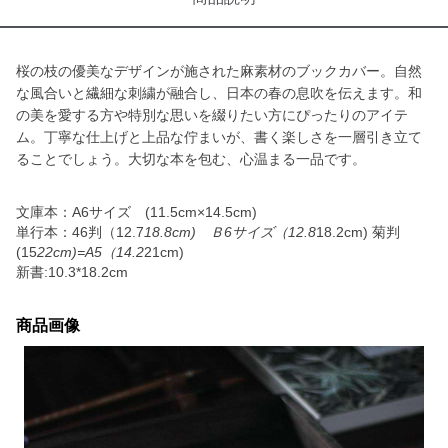
桜の枝の優美なデザインが施された麻素材のブックカバー。自然
な風合いと繊細な刺繍が融合し、日本の春の息吹を伝えます。和
の美を愛する方や特別な思いを綴りたい方にぴったりのアイテ
ム。丁寧な仕上げと上品な佇まいが、書く楽しさを一層引き立て
ることでしょう。大切な本を包む、心温まる一品です。
文庫本：A6サイズ (11.5cm×14.5cm)
単行本：46判（12.7
18.8cm) Ｂ6サイズ（12.8
18.2cm) 菊判
(15
22cm)=A5（14.2
21cm)
新書:10.3*18.2cm
商品画像