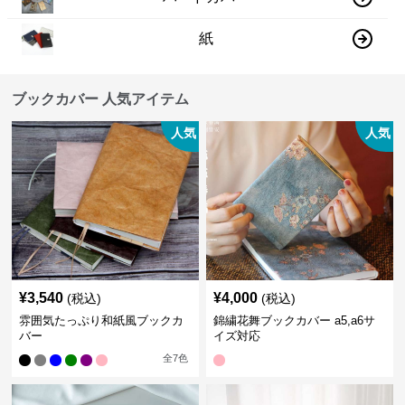
紙
ブックカバー 人気アイテム
人気
人気
¥
3,540
¥
4,000
(税込)
(税込)
雰囲気たっぷり和紙風ブックカ
錦繍花舞ブックカバー a5,a6サ
バー
イズ対応
全
7
色