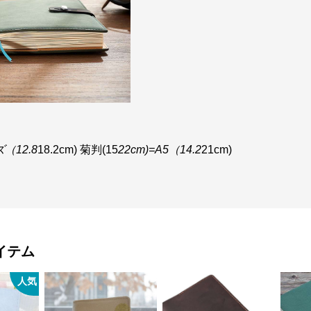
ズ（12.8
18.2cm) 菊判(15
22cm)=A5（14.2
21cm)
イテム
人気