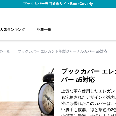
ブックカバー
専門通販サイト
BookCoverly
人気ランキング
記事一覧
の一覧
›
ブックカバー エレガント革製ジャーナルカバー a5対応
ブックカバー エ
バー a5対応
上質な革を使用したエレガン
も洗練されたデザインが魅力
性にも優れたこのカバーは、
い勝手も抜群。緑と茶色の2
の保護に最適。大切な本を格