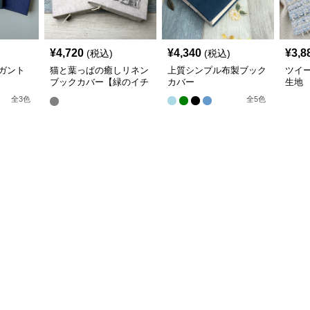
¥
4,720
¥
4,340
¥
3,8
(税込)
(税込)
ガント
猫と葉っぱの癒しリネン
上質シンプル布製ブック
ツイ
ブックカバー【緑のイチ
カバー
生地
ョウ】 手作り
全
3
色
全
5
色