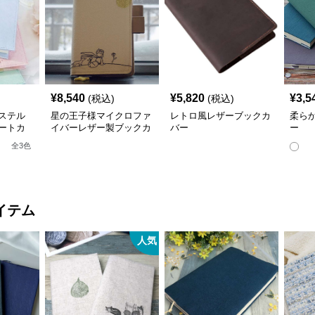
¥
8,540
¥
5,820
¥
3,5
(税込)
(税込)
ステル
星の王子様マイクロファ
レトロ風レザーブックカ
柔ら
ートカ
イバーレザー製ブックカ
バー
ー
ネス書）
バー a6,a5サイズ対応
全
3
色
応
イテム
人気