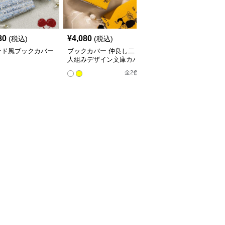
80
¥
4,080
¥
3,760
(税込)
(税込)
(税込)
ード風ブックカバー
ブックカバー 仲良し二
星空の渦巻きブックカバ
人組みデザイン文庫カバ
ー布
ー
全
2
色