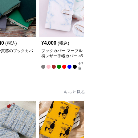
40
¥
4,000
¥
7,020
(税込)
(税込)
(税込)
か質感のブックカバ
ブックカバー マーブル
ブックカバー 優美な花
柄レザー手帳カバー a5
柄エンボス手帳カバー
サイズ対応 革
全
7
色
もっと見る
人