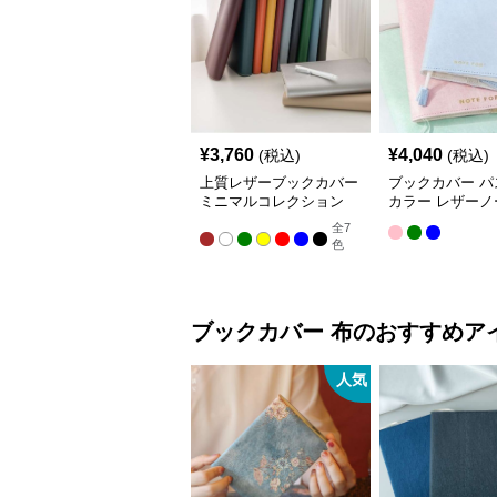
¥
3,760
¥
4,040
(税込)
(税込)
上質レザーブックカバー
ブックカバー パ
ミニマルコレクション
カラー レザーノ
バー A5（ビジ
全
7
A6（文庫本）対
色
ブックカバー
布
のおすすめア
人気