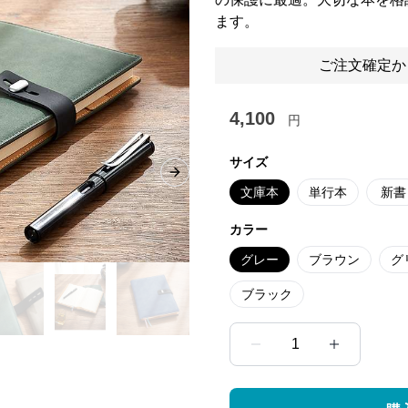
ます。
ご注文確定か
4,100
円
サイズ
Next slide
文庫本
単行本
新書
カラー
グレー
ブラウン
グ
ブラック
1