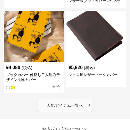
レザー製ブックカバー a6,a5サ
イズ対応
¥
4,080
¥
5,820
(税込)
(税込)
ブックカバー 仲良し二人組みデ
レトロ風レザーブックカバー
ザイン文庫カバー
全
2
色
›
人気アイテム一覧へ
お支払い方法について