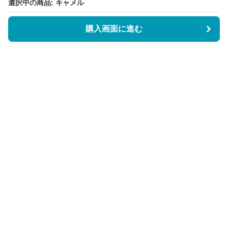
選択中の商品: キャメル
購入画面に進む
BookCoverly
について
会社概要
利用規約