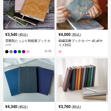
¥
3,540
¥
4,000
(税込)
(税込)
雰囲気たっぷり和紙風ブックカ
錦繍花舞ブックカバー a5,a6サ
バー
イズ対応
全
7
色
¥
4,340
¥
3,760
(税込)
(税込)