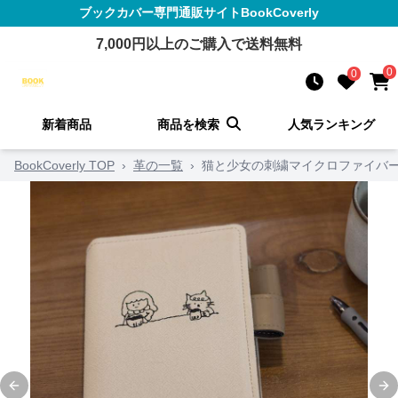
ブックカバー
専門通販サイト
BookCoverly
7,000
円以上のご購入で送料無料
0
0
新着商品
商品を検索
人気ランキング
BookCoverly TOP
›
革の一覧
›
猫と少女の刺繍マイクロファイバーレ
Previous slide
Ne