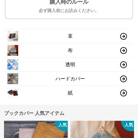
購入時のルール
必ず購入前にお読みください。
革
布
透明
ハードカバー
紙
ブックカバー 人気アイテム
人気
人気