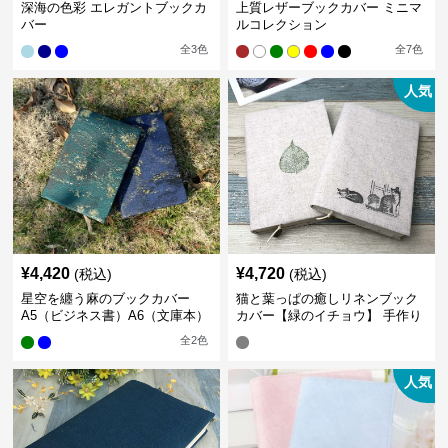
深海の色彩 エレガントブックカ
上質レザーブックカバー ミニマ
バー
ルコレクション
全
3
色
全
7
色
人気
¥
4,420
¥
4,720
(税込)
(税込)
星空を纏う麻のブックカバー
猫と葉っぱの癒しリネンブック
A5（ビジネス書）A6（文庫本）
カバー【緑のイチョウ】 手作り
全
2
色
人気