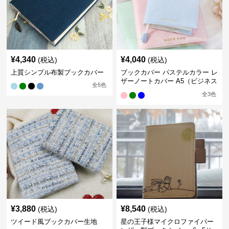
¥
4,340
¥
4,040
(税込)
(税込)
上質シンプル布製ブックカバー
ブックカバー パステルカラー レ
ザーノートカバー A5（ビジネス
全
5
色
書）A6（文庫本）対応
全
3
色
¥
3,880
¥
8,540
(税込)
(税込)
ツイード風ブックカバー生地
星の王子様マイクロファイバー